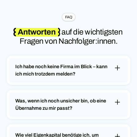
FAQ
Antworten
auf die wichtigsten
Fragen von Nachfolger:innen.
Ich habe noch keine Firma im Blick – kann
ich mich trotzdem melden?
Ja. Wir schärfen mit dir dein Suchprofil (Branche,
Grösse, Standort, Budget) und zeigen dir
passende Wege und Plattformen auf. Zusätzlich
Was, wenn ich noch unsicher bin, ob eine
kannst Du dich auf unserem Nachfolgemarktplatz
Übernahme zu mir passt?
registrieren.
Dann starten wir mit einer Standortbestimmung:
Ziele, Zeitrahmen, Finanz- & Risikoprofil sowie
deine Rolle als Unternehmer:in. Daraus leiten wir
Wie viel Eigenkapital benötige ich, um