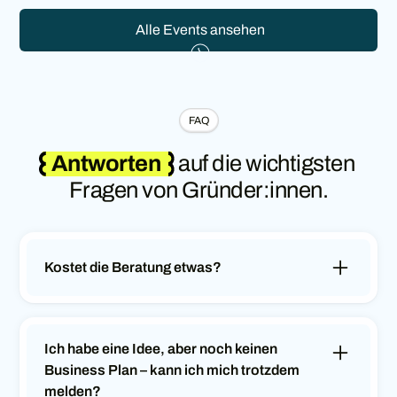
Alle Events ansehen
FAQ
Antworten
auf die wichtigsten
Fragen von Gründer:innen.
Kostet die Beratung etwas?
Die Beratung ist für dich kostenlos, wenn du im
Kanton Baselland wohnst oder in den nächsten
Monaten ein Unternehmen im Kanton Baselland
Ich habe eine Idee, aber noch keinen
gründen oder übernehmen möchtest.Solltest du
Business Plan – kann ich mich trotzdem
nicht in diese Kriterien fallen, freuen wir uns
melden?