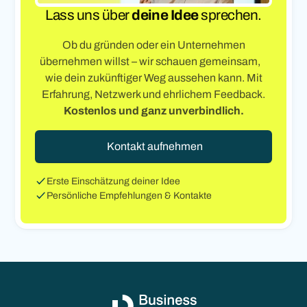
Lass uns über
deine Idee
sprechen.
Ob du gründen oder ein Unternehmen
übernehmen willst – wir schauen gemeinsam,
wie dein zukünftiger Weg aussehen kann. Mit
Erfahrung, Netzwerk und ehrlichem Feedback.
Kostenlos und ganz unverbindlich.
Kontakt aufnehmen
Erste Einschätzung deiner Idee
Persönliche Empfehlungen & Kontakte